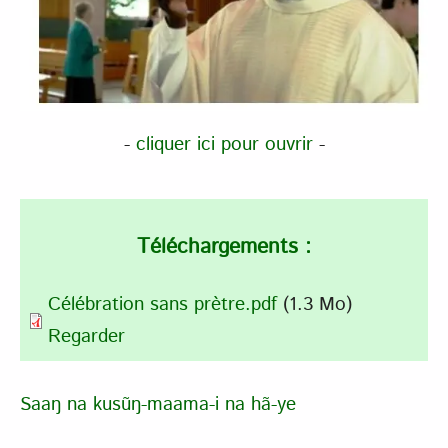
-
cliquer ici pour ouvrir
-
Téléchargements :
Célébration sans prètre.pdf
(1.3 Mo)
Regarder
Saaŋ na kusũŋ-maama-i na hã-ye