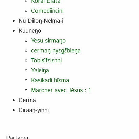
Koral Efata
Comediinɛini
Nu Diiloŋ-Nelma-i
Kuuneŋo
Yesu sirmaŋo
cermaŋ-nyɛgɛ̃bieŋa
Tobisĩfɛlɛnni
Yalɛiŋa
Kasikadi hĩɛma
Marcher avec Jésus : 1
Cerma
Ciraaŋ-yinni
Partager