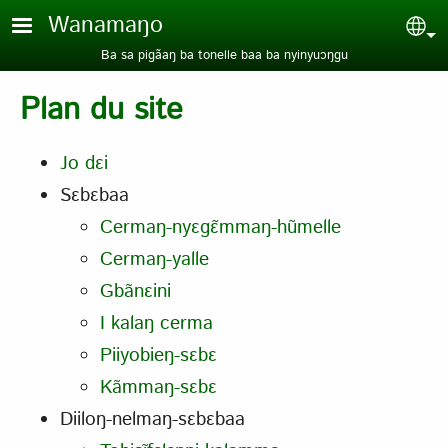
Aller au contenu principal
Wanamaŋo
Sel
Ba sa pigãaŋ ba tonelle baa ba nyinyuɔŋgu
Plan du site
Jo dɛi
Sɛbɛbaa
Cermaŋ-nyɛgɛ̃mmaŋ-hũmelle
Cermaŋ-yalle
Gbãnɛini
I kalaŋ cerma
Piiyobieŋ-sɛbɛ
Kãmmaŋ-sɛbɛ
Diiloŋ-nelmaŋ-sɛbɛbaa