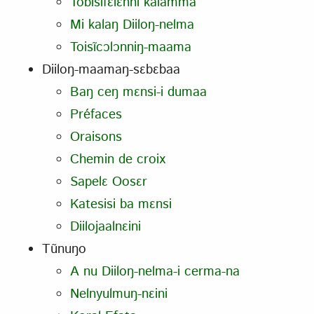
Tobisĩfɛlɛnni kalamma
Mi kalaŋ Diiloŋ-nelma
Toisĩcɔlɔnniŋ-maama
Diiloŋ-maamaŋ-sɛbɛbaa
Baŋ ceŋ mɛnsi-i dumaa
Préfaces
Oraisons
Chemin de croix
Sapelɛ Oosɛr
Katesisi ba mɛnsi
Diilojaalnɛini
Tũnuŋo
A nu Diiloŋ-nelma-i cerma-na
Nelnyulmuŋ-nɛini