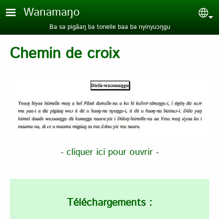
Aller au contenu principal
Wanamaŋo
Sel
Ba sa pigãaŋ ba tonelle baa ba nyinyuɔŋgu
Chemin de croix
-
cliquer ici pour ouvrir
-
Téléchargements :