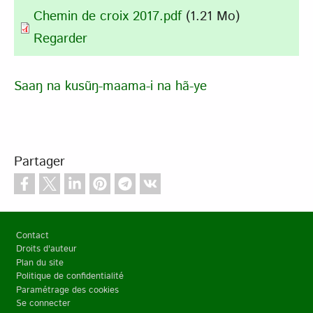
Chemin de croix 2017.pdf
(1.21 Mo)
Regarder
Saaŋ na kusũŋ-maama-i na hã-ye
Partager
Pied de page
Contact
Droits d'auteur
Plan du site
Politique de confidentialité
Paramétrage des cookies
Se connecter